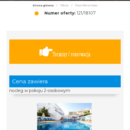
Strona główna
/
Oferta
/
Flora Maria Hotel
Numer oferty:
121/18107
Terminy / rezerwacja
Cena zawiera
nocleg w pokoju 2-osobowym