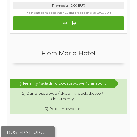
Promocja
:
-2.00
EUR
Najniższa cena z ostatnich 30 dni przed obniżką:
58.00 EUR
DALEJ
Flora Maria Hotel
1) Terminy / składniki podstawowe / transport
2) Dane osobowe / składniki dodatkowe /
dokumenty
3) Podsumowanie
DOSTĘPNE OPCJE