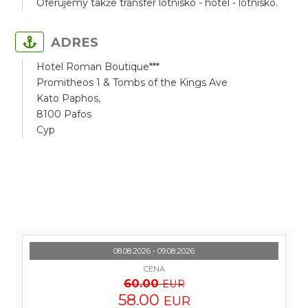
Oferujemy także transfer lotnisko - hotel - lotnisko.
ADRES
Hotel Roman Boutique***
Promitheos 1 & Tombs of the Kings Ave
Kato Paphos,
8100 Pafos
Cyp
08.08.2026 - 09.08.2026
CENA
60.00
EUR
58.00
EUR