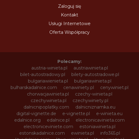
Zaloguj się
Kontakt
Usługi Internetowe
Oferta Współpracy
Polecamy:
austria-winieta.pl
austriawinieta.pl
bilet-autostradowy.pl
bilety-autostradowe.pl
bulgariawienieta.pl
bulgariawinieta.pl
bulharskadalnice.com
cenawiniety.pl
cenywiniet.pl
chorwacjawinieta.pl
czechy-winieta.pl
czechywinieta.pl
czechywiniety.pl
dalnicnipoplatky.com
dalnicniznamka.eu
digital-vignette.de
e-vignette.pl
e-winieta.eu
edalnice.org
edalnice.pl
electronicavinieta.com
electroniceviniete.com
estoniawinieta.pl
estonskadalnice.com
ewinieta.pl
info365.pl