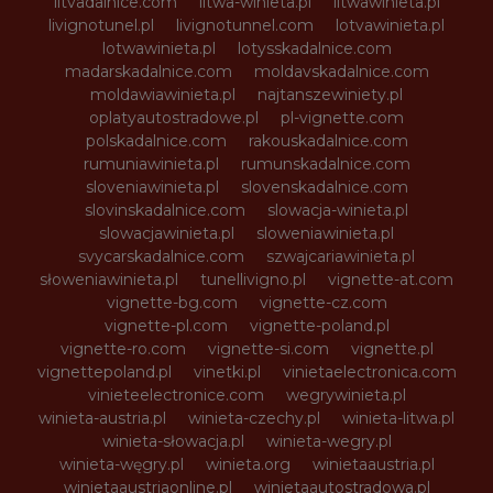
litvadalnice.com
litwa-winieta.pl
litwawinieta.pl
livignotunel.pl
livignotunnel.com
lotvawinieta.pl
lotwawinieta.pl
lotysskadalnice.com
madarskadalnice.com
moldavskadalnice.com
moldawiawinieta.pl
najtanszewiniety.pl
oplatyautostradowe.pl
pl-vignette.com
polskadalnice.com
rakouskadalnice.com
rumuniawinieta.pl
rumunskadalnice.com
sloveniawinieta.pl
slovenskadalnice.com
slovinskadalnice.com
slowacja-winieta.pl
slowacjawinieta.pl
sloweniawinieta.pl
svycarskadalnice.com
szwajcariawinieta.pl
słoweniawinieta.pl
tunellivigno.pl
vignette-at.com
vignette-bg.com
vignette-cz.com
vignette-pl.com
vignette-poland.pl
vignette-ro.com
vignette-si.com
vignette.pl
vignettepoland.pl
vinetki.pl
vinietaelectronica.com
vinieteelectronice.com
wegrywinieta.pl
winieta-austria.pl
winieta-czechy.pl
winieta-litwa.pl
winieta-słowacja.pl
winieta-wegry.pl
winieta-węgry.pl
winieta.org
winietaaustria.pl
winietaaustriaonline.pl
winietaautostradowa.pl