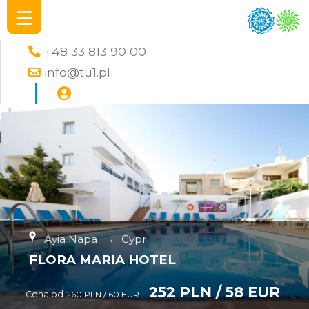
+48 33 813 90 00
info@tu1.pl
Ayia Napa
→
Cypr
FLORA MARIA HOTEL
252 PLN / 58 EUR
Cena od
260 PLN / 60 EUR