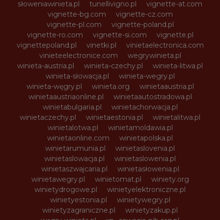
słoweniawinieta.pl
tunellivigno.pl
vignette-at.com
vignette-bg.com
vignette-cz.com
vignette-pl.com
vignette-poland.pl
vignette-ro.com
vignette-si.com
vignette.pl
vignettepoland.pl
vinetki.pl
vinietaelectronica.com
vinieteelectronice.com
wegrywinieta.pl
winieta-austria.pl
winieta-czechy.pl
winieta-litwa.pl
winieta-słowacja.pl
winieta-wegry.pl
winieta-węgry.pl
winieta.org
winietaaustria.pl
winietaaustriaonline.pl
winietaautostradowa.pl
winietabulgaria.pl
winietachorwacja.pl
winietaczechy.pl
winietaestonia.pl
winietalitwa.pl
winietalotwa.pl
winietamoldawia.pl
winietaonline.com
winietapolska.pl
winietarumunia.pl
winietaslovenia.pl
winietaslowacja.pl
winietaslowenia.pl
winietaszwajcaria.pl
winietasłowenia.pl
winietawegry.pl
winietomat.pl
winiety.org
winietydrogowe.pl
winietyelektroniczne.pl
winietyestonia.pl
winietywegry.pl
winietyzagraniczne.pl
winietyzakup.pl