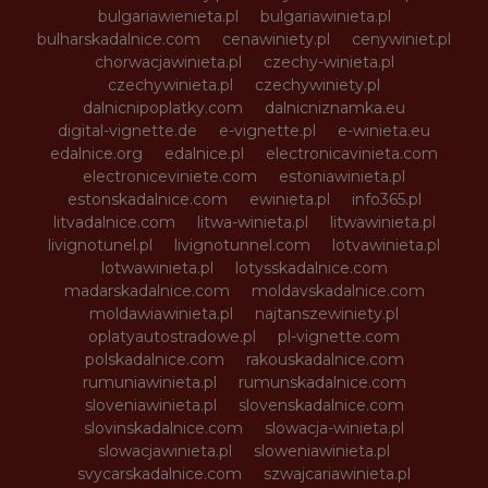
bulgariawienieta.pl
bulgariawinieta.pl
bulharskadalnice.com
cenawiniety.pl
cenywiniet.pl
chorwacjawinieta.pl
czechy-winieta.pl
czechywinieta.pl
czechywiniety.pl
dalnicnipoplatky.com
dalnicniznamka.eu
digital-vignette.de
e-vignette.pl
e-winieta.eu
edalnice.org
edalnice.pl
electronicavinieta.com
electroniceviniete.com
estoniawinieta.pl
estonskadalnice.com
ewinieta.pl
info365.pl
litvadalnice.com
litwa-winieta.pl
litwawinieta.pl
livignotunel.pl
livignotunnel.com
lotvawinieta.pl
lotwawinieta.pl
lotysskadalnice.com
madarskadalnice.com
moldavskadalnice.com
moldawiawinieta.pl
najtanszewiniety.pl
oplatyautostradowe.pl
pl-vignette.com
polskadalnice.com
rakouskadalnice.com
rumuniawinieta.pl
rumunskadalnice.com
sloveniawinieta.pl
slovenskadalnice.com
slovinskadalnice.com
slowacja-winieta.pl
slowacjawinieta.pl
sloweniawinieta.pl
svycarskadalnice.com
szwajcariawinieta.pl