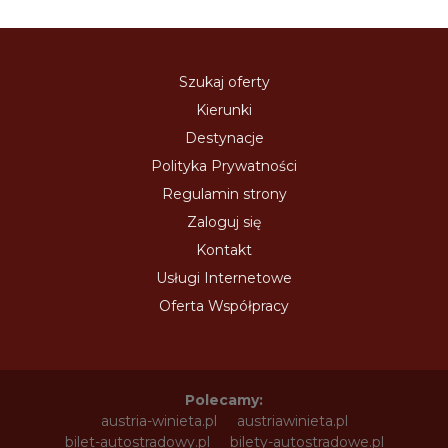
Szukaj oferty
Kierunki
Destynacje
Polityka Prywatności
Regulamin strony
Zaloguj się
Kontakt
Usługi Internetowe
Oferta Współpracy
Polecamy:
austria-winieta.pl
austriawinieta.pl
bilet-autostradowy.pl
bilety-autostradowe.pl