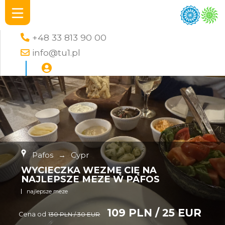
+48 33 813 90 00
info@tu1.pl
Pafos
→
Cypr
WYCIECZKA WEZMĘ CIĘ NA
NAJLEPSZE MEZE W PAFOS
najlepsze meze
109 PLN / 25 EUR
Cena od
130 PLN / 30 EUR