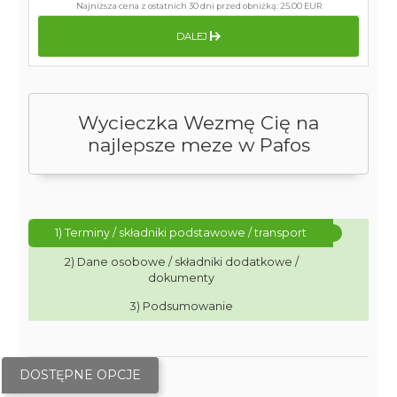
Najniższa cena z ostatnich 30 dni przed obniżką:
25.00 EUR
DALEJ
Wycieczka Wezmę Cię na
najlepsze meze w Pafos
1) Terminy / składniki podstawowe / transport
2) Dane osobowe / składniki dodatkowe /
dokumenty
3) Podsumowanie
DOSTĘPNE OPCJE