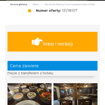
Strona główna
/
Oferta
/
Wycieczka Wezmę Cię na najlepsze meze w Pafos
Numer oferty:
131/18107
Terminy / rezerwacja
Cena zawiera
meze z transferem z hotelu