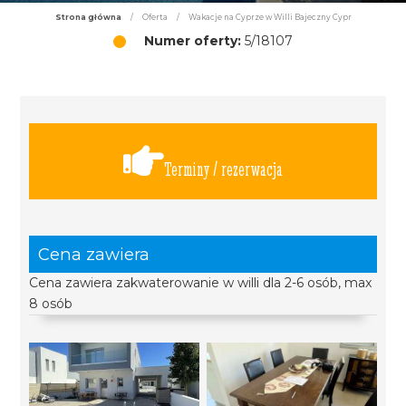
Strona główna
/
Oferta
/
Wakacje na Cyprze w Willi Bajeczny Cypr
Numer oferty:
5/18107
Terminy / rezerwacja
Cena zawiera
Cena zawiera zakwaterowanie w willi dla 2-6 osób, max
8 osób