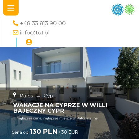
+48 33 813 90 00
info@tu1.pl
Pafos
→
Cypr
WAKACJE NA CYPRZE W WILLI
BAJECZNY CYPR
Najlepsza cena, najlepsze miejsce w Pafos, naj naj
130 PLN
/ 30 EUR
Cena od