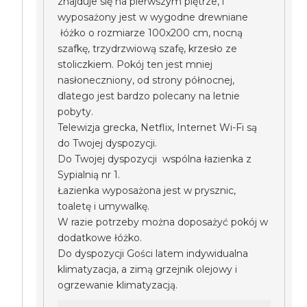
znajduje się na pierwszym piętrze, i
wyposażony jest w wygodne drewniane
łóżko o rozmiarze 100x200 cm, nocną
szafkę, trzydrzwiową szafę, krzesło ze
stoliczkiem. Pokój ten jest mniej
nasłoneczniony, od strony północnej,
dlatego jest bardzo polecany na letnie
pobyty.
Telewizja grecka, Netflix, Internet Wi-Fi są
do Twojej dyspozycji.
Do Twojej dyspozycji wspólna łazienka z
Sypialnią nr 1.
Łazienka wyposażona jest w prysznic,
toaletę i umywalkę.
W razie potrzeby można doposażyć pokój w
dodatkowe łóżko.
Do dyspozycji Gości latem indywidualna
klimatyzacja, a zimą grzejnik olejowy i
ogrzewanie klimatyzacją.