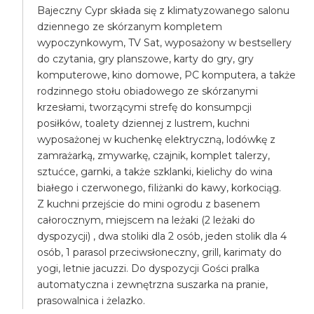
Bajeczny Cypr składa się z klimatyzowanego salonu
dziennego ze skórzanym kompletem
wypoczynkowym, TV Sat, wyposażony w bestsellery
do czytania, gry planszowe, karty do gry, gry
komputerowe, kino domowe, PC komputera, a także
rodzinnego stołu obiadowego ze skórzanymi
krzesłami, tworzącymi strefę do konsumpcji
posiłków, toalety dziennej z lustrem, kuchni
wyposażonej w kuchenkę elektryczną, lodówkę z
zamrażarką, zmywarkę, czajnik, komplet talerzy,
sztućce, garnki, a także szklanki, kielichy do wina
białego i czerwonego, filiżanki do kawy, korkociąg.
Z kuchni przejście do mini ogrodu z basenem
całorocznym, miejscem na leżaki (2 leżaki do
dyspozycji) , dwa stoliki dla 2 osób, jeden stolik dla 4
osób, 1 parasol przeciwsłoneczny, grill, karimaty do
yogi, letnie jacuzzi. Do dyspozycji Gości pralka
automatyczna i zewnętrzna suszarka na pranie,
prasowalnica i żelazko.