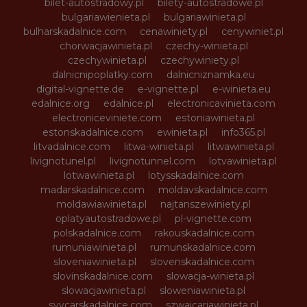
bilet-autostradowy.pl
bilety-autostradowe.pl
bulgariawienieta.pl
bulgariawinieta.pl
bulharskadalnice.com
cenawiniety.pl
cenywiniet.pl
chorwacjawinieta.pl
czechy-winieta.pl
czechywinieta.pl
czechywiniety.pl
dalnicnipoplatky.com
dalnicniznamka.eu
digital-vignette.de
e-vignette.pl
e-winieta.eu
edalnice.org
edalnice.pl
electronicavinieta.com
electroniceviniete.com
estoniawinieta.pl
estonskadalnice.com
ewinieta.pl
info365.pl
litvadalnice.com
litwa-winieta.pl
litwawinieta.pl
livignotunel.pl
livignotunnel.com
lotvawinieta.pl
lotwawinieta.pl
lotysskadalnice.com
madarskadalnice.com
moldavskadalnice.com
moldawiawinieta.pl
najtanszewiniety.pl
oplatyautostradowe.pl
pl-vignette.com
polskadalnice.com
rakouskadalnice.com
rumuniawinieta.pl
rumunskadalnice.com
sloveniawinieta.pl
slovenskadalnice.com
slovinskadalnice.com
slowacja-winieta.pl
slowacjawinieta.pl
sloweniawinieta.pl
svycarskadalnice.com
szwajcariawinieta.pl