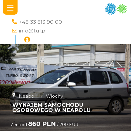
+48 33 813 90 00
info@tu1.pl
Neapol
→
Włochy
WYNAJEM SAMOCHODU
OSOBOWEGO W NEAPOLU
860 PLN
/ 200 EUR
Cena od