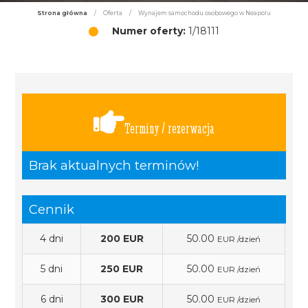
Strona główna
/
Oferta
/
Wynajem samochodu osobowego w Neapolu
Numer oferty:
1/18111
Terminy / rezerwacja
Brak aktualnych terminów!
Cennik
4 dni
200 EUR
50.00
EUR /dzień
5 dni
250 EUR
50.00
EUR /dzień
6 dni
300 EUR
50.00
EUR /dzień