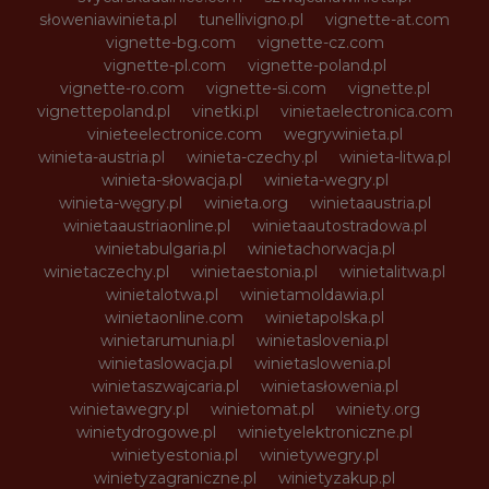
słoweniawinieta.pl
tunellivigno.pl
vignette-at.com
vignette-bg.com
vignette-cz.com
vignette-pl.com
vignette-poland.pl
vignette-ro.com
vignette-si.com
vignette.pl
vignettepoland.pl
vinetki.pl
vinietaelectronica.com
vinieteelectronice.com
wegrywinieta.pl
winieta-austria.pl
winieta-czechy.pl
winieta-litwa.pl
winieta-słowacja.pl
winieta-wegry.pl
winieta-węgry.pl
winieta.org
winietaaustria.pl
winietaaustriaonline.pl
winietaautostradowa.pl
winietabulgaria.pl
winietachorwacja.pl
winietaczechy.pl
winietaestonia.pl
winietalitwa.pl
winietalotwa.pl
winietamoldawia.pl
winietaonline.com
winietapolska.pl
winietarumunia.pl
winietaslovenia.pl
winietaslowacja.pl
winietaslowenia.pl
winietaszwajcaria.pl
winietasłowenia.pl
winietawegry.pl
winietomat.pl
winiety.org
winietydrogowe.pl
winietyelektroniczne.pl
winietyestonia.pl
winietywegry.pl
winietyzagraniczne.pl
winietyzakup.pl